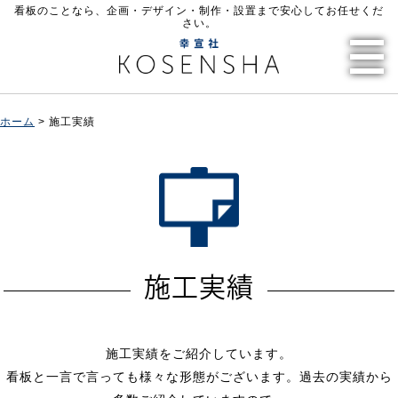
看板のことなら、企画・デザイン・制作・設置まで安心してお任せくだ
さい。
HOME
ホーム
>
施工実績
看板製作の流れ
機材紹介
施工実績
会社案内（アクセス）
お問い合わせ
施工実績
施工実績をご紹介しています。
有限会社 幸宣社
看板と一言で言っても様々な形態がございます。過去の実績から
〒240-0064