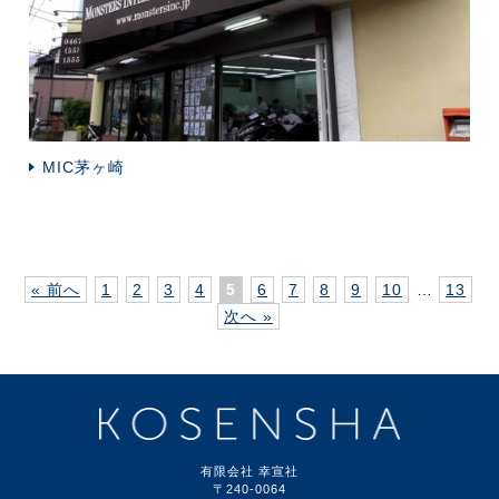
MIC茅ヶ崎
« 前へ
1
2
3
4
5
6
7
8
9
10
…
13
次へ »
有限会社 幸宣社
〒240-0064